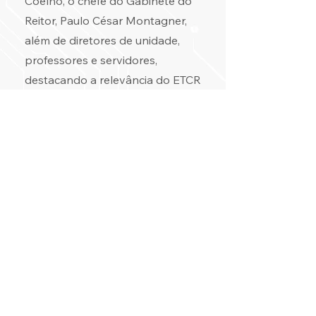
Coelho, o chefe do Gabinete do
Reitor, Paulo César Montagner,
além de diretores de unidade,
professores e servidores,
destacando a relevância do ETCR
e do LEPO na missão de
fomentar a inovação e a
sustentabilidade no contexto
acadêmico e industrial.
O professor Dr. Tárcio Barros
comentou sobre o evento: “Foi
um dos dias mais felizes da minha
carreira profissional. Agora é
continuar trabalhando com essa
equipe brilhante do LEPO,