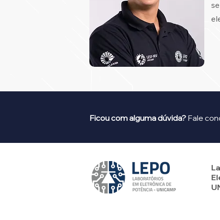
se
el
Ficou com alguma dúvida?
Fale con
La
El
U