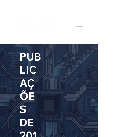
PUB
LIC
AÇ
ÕE
S
DE
201