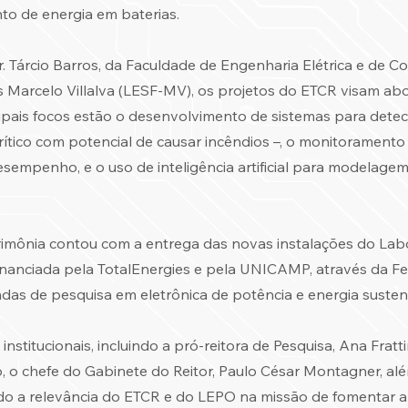
o de energia em baterias.
 Tárcio Barros, da Faculdade de Engenharia Elétrica e de C
s Marcelo Villalva (LESF-MV), os projetos do ETCR visam ab
cipais focos estão o desenvolvimento de sistemas para detec
ítico com potencial de causar incêndios –, o monitoramento
esempenho, e o uso de inteligência artificial para modelage
imônia contou com a entrega das novas instalações do Labo
inanciada pela TotalEnergies e pela UNICAMP, através da Fe
as de pesquisa em eletrônica de potência e energia susten
nstitucionais, incluindo a pró-reitora de Pesquisa, Ana Fratti
, o chefe do Gabinete do Reitor, Paulo César Montagner, alé
do a relevância do ETCR e do LEPO na missão de fomentar a