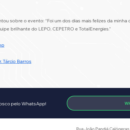
tou sobre o evento: “Foi um dos dias mais felizes da minha ca
uipe brilhante do LEPO, CEPETRO e TotalEnergies.”
mp
r. Tárcio Barros
W
osco pelo WhatsApp!
Rua João Pandiá Calógeras, 